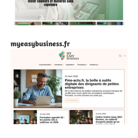
myeasybusiness.fr