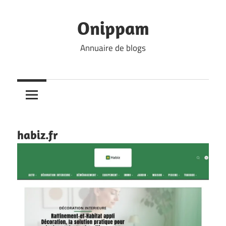
Skip
to
Onippam
content
Annuaire de blogs
habiz.fr