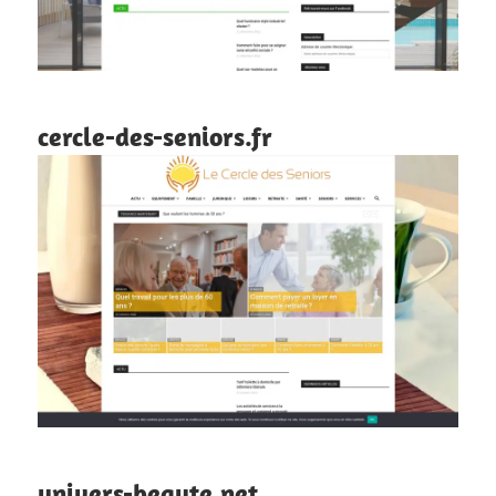
cercle-des-seniors.fr
univers-beaute.net