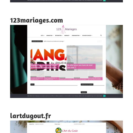
123mariages.com
lartdugout.fr